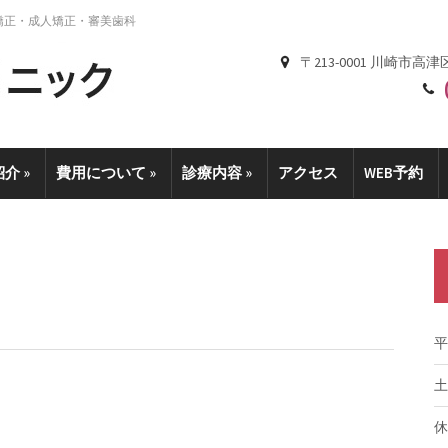
矯正・成人矯正・審美歯科
〒213-0001 川崎市高津
紹介
»
費用について
»
診療内容
»
アクセス
WEB予約
平
土
休