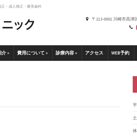
矯正・成人矯正・審美歯科
〒213-0001 川崎市高津
紹介
»
費用について
»
診療内容
»
アクセス
WEB予約
平
土
休