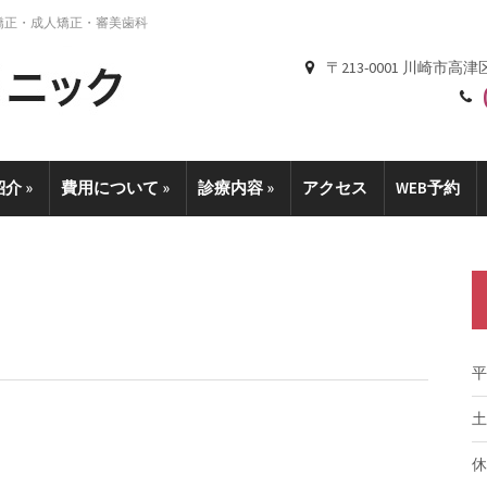
矯正・成人矯正・審美歯科
〒213-0001 川崎市高津
紹介
»
費用について
»
診療内容
»
アクセス
WEB予約
平
土
休