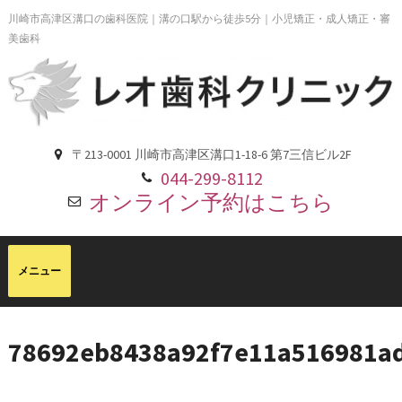
川崎市高津区溝口の歯科医院｜溝の口駅から徒歩5分｜小児矯正・成人矯正・審
美歯科
〒213-0001 川崎市高津区溝口1-18-6 第7三信ビル2F
044-299-8112
オンライン予約はこちら
78692eb8438a92f7e11a516981a