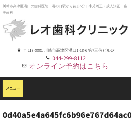
川崎市高津区溝口の歯科医院｜溝の口駅から徒歩5分｜小児矯正・成人矯正・審
美歯科
〒213-0001 川崎市高津区溝口1-18-6 第7三信ビル2F
044-299-8112
オンライン予約はこちら
0d40a5e4a645fc6b96e767d64ac