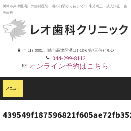
川崎市高津区溝口の歯科医院｜溝の口駅から徒歩5分｜小児矯正・成人矯正・審
美歯科
〒213-0001 川崎市高津区溝口1-18-6 第7三信ビル2F
044-299-8112
オンライン予約はこちら
439549f187596821f605ae72fb3