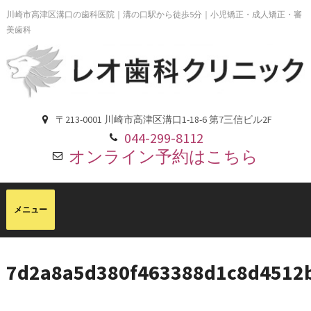
川崎市高津区溝口の歯科医院｜溝の口駅から徒歩5分｜小児矯正・成人矯正・審
美歯科
〒213-0001 川崎市高津区溝口1-18-6 第7三信ビル2F
044-299-8112
オンライン予約はこちら
7d2a8a5d380f463388d1c8d4512