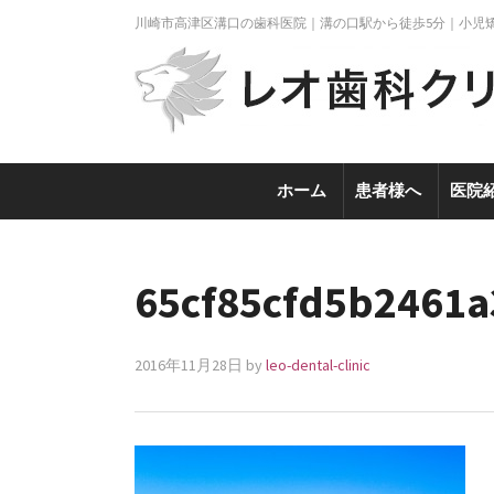
川崎市高津区溝口の歯科医院｜溝の口駅から徒歩5分｜小児
ホーム
患者様へ
医院
65cf85cfd5b2461
2016年11月28日
by
leo-dental-clinic