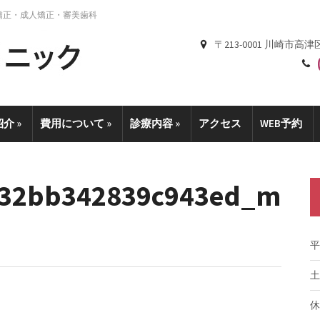
矯正・成人矯正・審美歯科
〒213-0001 川崎市高津
紹介
»
費用について
»
診療内容
»
アクセス
WEB予約
a32bb342839c943ed_m
平
土
休